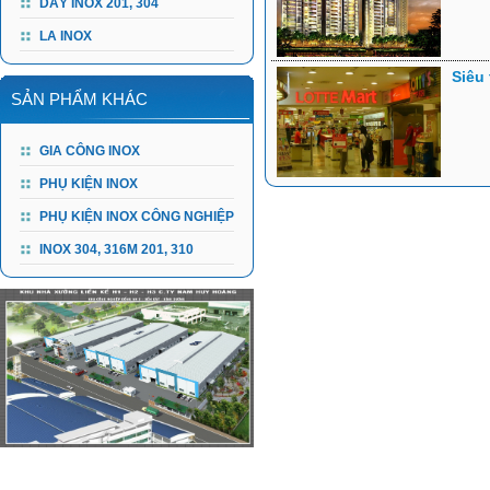
DÂY INOX 201, 304
LA INOX
Siêu
SẢN PHẨM KHÁC
GIA CÔNG INOX
PHỤ KIỆN INOX
PHỤ KIỆN INOX CÔNG NGHIỆP
INOX 304, 316M 201, 310