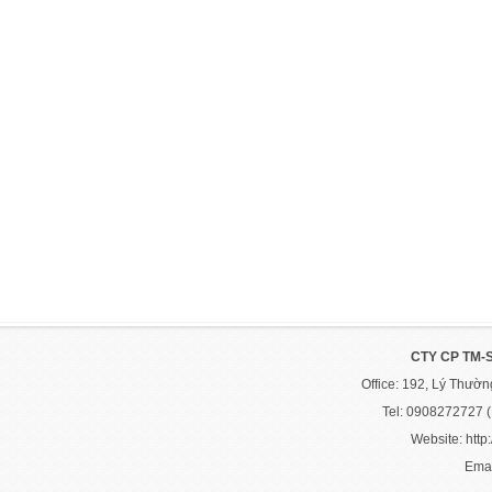
CTY CP TM-
Office: 192, Lý Thườ
Tel: 0908272727 
Website: http:
Emai