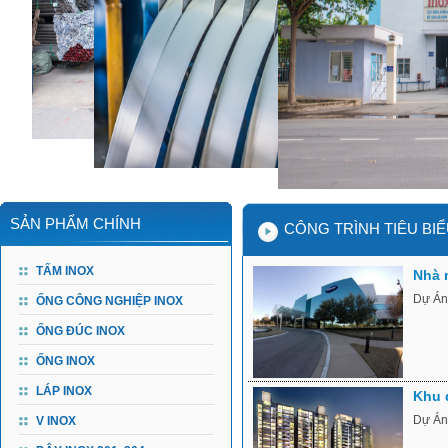
SẢN PHẨM CHÍNH
CÔNG TRÌNH TIÊU BI
TẤM INOX
Nhà 
Dự Án
ỐNG CÔNG NGHIỆP INOX
ỐNG ĐÚC INOX
ỐNG INOX
LÁP INOX
Khu 
Dự Án:
V INOX