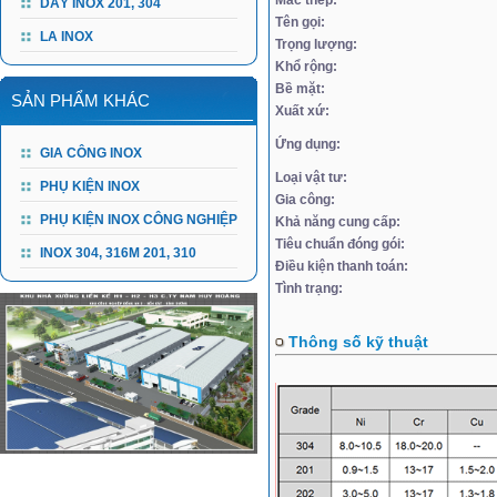
DÂY INOX 201, 304
Tên gọi:
LA INOX
Trọng lượng:
Khổ rộng:
Bề mặt:
SẢN PHẨM KHÁC
Xuất xứ:
Ứng dụng:
GIA CÔNG INOX
Loại vật tư:
PHỤ KIỆN INOX
Gia công:
PHỤ KIỆN INOX CÔNG NGHIỆP
Khả năng cung cấp:
Tiêu chuẩn đóng gói:
INOX 304, 316M 201, 310
Điều kiện thanh toán:
Tình trạng:
Thông số kỹ thuật