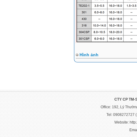
Hình ảnh
CTY CP TM-
Office: 192, Lý Thườ
Tel: 0908272727 
Website: http:
Emai