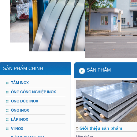
SẢN PHẨM CHÍNH
SẢN PHẨM
TẤM INOX
ỐNG CÔNG NGHIỆP INOX
ỐNG ĐÚC INOX
ỐNG INOX
LÁP INOX
Giới thiệu sản phẩm
V INOX
Mác thép: