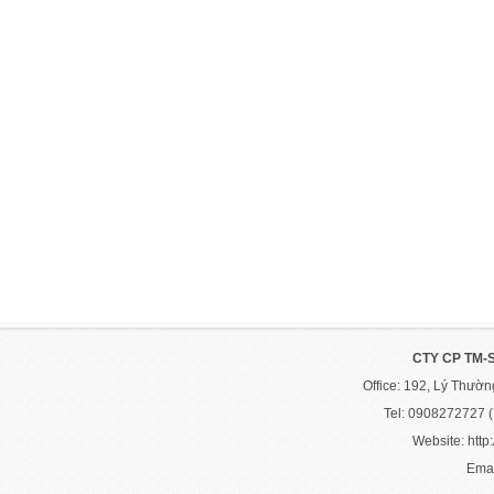
CTY CP TM-
Office: 192, Lý Thườ
Tel: 0908272727 
Website: http:
Emai