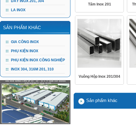
DÂY INOX 201, 304
Tấm Inox 201
Th
LA INOX
SẢN PHẨM KHÁC
GIA CÔNG INOX
PHỤ KIỆN INOX
PHỤ KIỆN INOX CÔNG NGHIỆP
INOX 304, 316M 201, 310
Vuông Hộp Inox 201/304
Sản phẩm khác