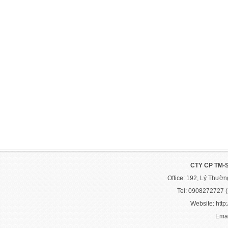
CTY CP TM-
Office: 192, Lý Thườ
Tel: 0908272727 
Website: http:
Emai