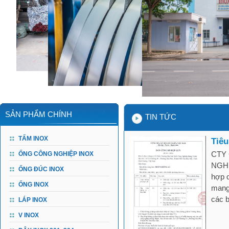
SẢN PHẨM CHÍNH
TIN TỨC
TẤM INOX
Tiêu
CTY
ỐNG CÔNG NGHIỆP INOX
NGHI
ỐNG ĐÚC INOX
hợp q
ỐNG INOX
mang
các b
LÁP INOX
V INOX