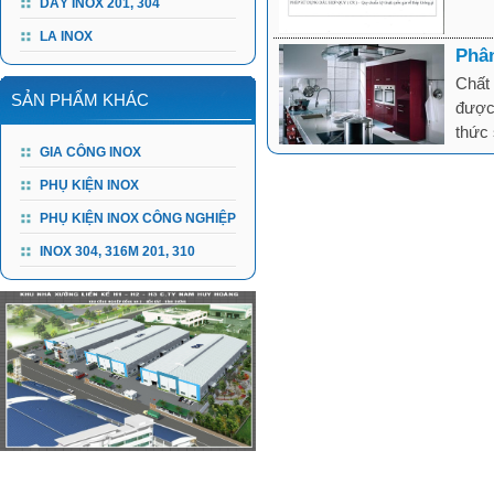
DÂY INOX 201, 304
LA INOX
Phân
Chất 
SẢN PHẨM KHÁC
được 
thức 
GIA CÔNG INOX
PHỤ KIỆN INOX
PHỤ KIỆN INOX CÔNG NGHIỆP
INOX 304, 316M 201, 310