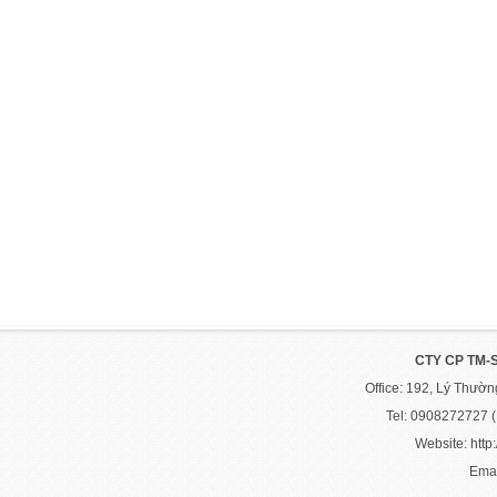
CTY CP TM-
Office: 192, Lý Thườ
Tel: 0908272727 
Website: http:
Emai