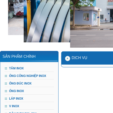
SẢN PHẨM CHÍNH
DỊCH VỤ
TẤM INOX
ỐNG CÔNG NGHIỆP INOX
ỐNG ĐÚC INOX
ỐNG INOX
LÁP INOX
V INOX