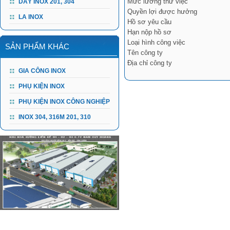
Mức lương thử việc
DÂY INOX 201, 304
Quyền lợi được hưởng
LA INOX
Hồ sơ yêu cầu
Hạn nộp hồ sơ
Loại hình công việc
SẢN PHẨM KHÁC
Tên công ty
Địa chỉ công ty
GIA CÔNG INOX
PHỤ KIỆN INOX
PHỤ KIỆN INOX CÔNG NGHIỆP
INOX 304, 316M 201, 310