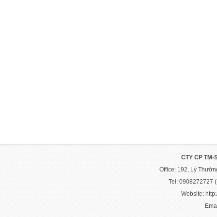
CTY CP TM-
Office: 192, Lý Thườ
Tel: 0908272727 
Website: http:
Emai